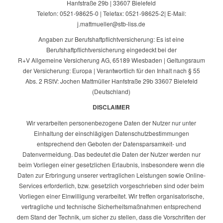
Hanfstraße 29b | 33607 Bielefeld
Telefon: 0521-98625-0 | Telefax: 0521-98625-2| E-Mail:
j.mattmueller@stb-liss.de
Angaben zur Berufshaftpflichtversicherung: Es ist eine
Berufshaftpflichtversicherung eingedeckt bei der
R+V Allgemeine Versicherung AG, 65189 Wiesbaden | Geltungsraum
der Versicherung: Europa | Verantwortlich für den Inhalt nach § 55
Abs. 2 RStV: Jochen Mattmüller Hanfstraße 29b 33607 Bielefeld
(Deutschland)
DISCLAIMER
Wir verarbeiten personenbezogene Daten der Nutzer nur unter
Einhaltung der einschlägigen Datenschutzbestimmungen
entsprechend den Geboten der Datensparsamkeit- und
Datenvermeidung. Das bedeutet die Daten der Nutzer werden nur
beim Vorliegen einer gesetzlichen Erlaubnis, insbesondere wenn die
Daten zur Erbringung unserer vertraglichen Leistungen sowie Online-
Services erforderlich, bzw. gesetzlich vorgeschrieben sind oder beim
Vorliegen einer Einwilligung verarbeitet. Wir treffen organisatorische,
vertragliche und technische Sicherheitsmaßnahmen entsprechend
dem Stand der Technik, um sicher zu stellen, dass die Vorschriften der