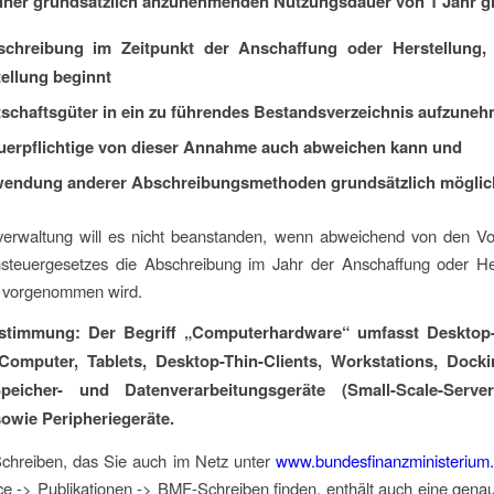
iner grundsätzlich anzunehmenden Nutzungsdauer von 1 Jahr gil
schreibung im Zeitpunkt der Anschaffung oder Herstellung, 
tellung
beginnt
tschaftsgüter in ein zu führendes Bestandsverzeichnis aufzune
uerpflichtige von dieser Annahme auch abweichen kann und
wendung anderer Abschreibungsmethoden grundsätzlich möglich
verwaltung will es nicht beanstanden, wenn abweichend von den V
teuergesetzes die Abschreibung im Jahr der Anschaffung oder Her
e vorgenommen wird.
estimmung: Der Begriff „Computerhardware“ umfasst Desktop
omputer, Tablets, Desktop-Thin-Clients, Workstations, Docki
peicher- und Datenverarbeitungsgeräte (Small-Scale-Server
 sowie Peripheriegeräte.
hreiben, das Sie auch im Netz unter
www.bundesfinanzministerium
ce -> Publikationen -> BMF-Schreiben finden, enthält auch eine genau