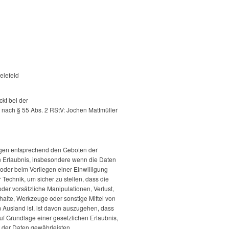
elefeld
ckt bei der
 nach § 55 Abs. 2 RStV: Jochen Mattmüller
ngen entsprechend den Geboten der
n Erlaubnis, insbesondere wenn die Daten
 oder beim Vorliegen einer Einwilligung
Technik, um sicher zu stellen, dass die
er vorsätzliche Manipulationen, Verlust,
alte, Werkzeuge oder sonstige Mittel von
 Ausland ist, ist davon auszugehen, dass
 auf Grundlage einer gesetzlichen Erlaubnis,
t der Daten gewährleisten.