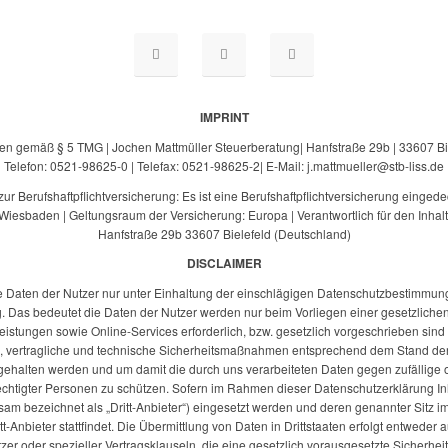
IMPRINT
n gemäß § 5 TMG | Jochen Mattmüller Steuerberatung| Hanfstraße 29b | 33607 Bi
Telefon: 0521-98625-0 | Telefax: 0521-98625-2| E-Mail: j.mattmueller@stb-liss.de
r Berufshaftpflichtversicherung: Es ist eine Berufshaftpflichtversicherung eingede
esbaden | Geltungsraum der Versicherung: Europa | Verantwortlich für den Inhalt
Hanfstraße 29b 33607 Bielefeld (Deutschland)
DISCLAIMER
 Daten der Nutzer nur unter Einhaltung der einschlägigen Datenschutzbestimmu
Das bedeutet die Daten der Nutzer werden nur beim Vorliegen einer gesetzliche
eistungen sowie Online-Services erforderlich, bzw. gesetzlich vorgeschrieben sind
che, vertragliche und technische Sicherheitsmaßnahmen entsprechend dem Stand der 
gehalten werden und um damit die durch uns verarbeiteten Daten gegen zufällige od
echtigter Personen zu schützen. Sofern im Rahmen dieser Datenschutzerklärung Inh
m bezeichnet als „Dritt-Anbieter“) eingesetzt werden und deren genannter Sitz im
itt-Anbieter stattfindet. Die Übermittlung von Daten in Drittstaaten erfolgt entweder
tzer oder spezieller Vertragsklauseln, die eine gesetzlich vorausgesetzte Sicherhei