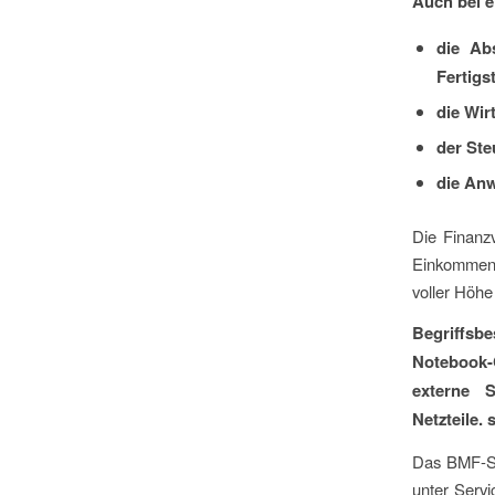
Auch bei e
die Ab
Fertigs
die Wir
der Ste
die An
Die Finanz
Einkommens
voller Höh
Begriffsb
Notebook-C
externe S
Netzteile.
Das BMF-Sc
unter Servi