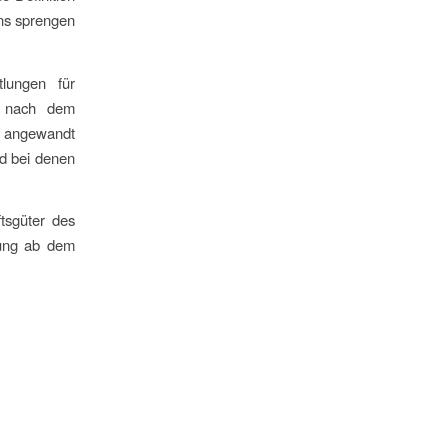
ens sprengen
lungen für
n nach dem
r angewandt
nd bei denen
tsgüter des
lung ab dem