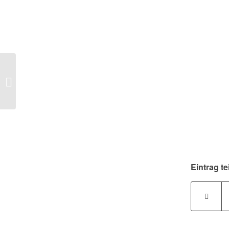
Verkauf eines
betrieblichen Pkw mit
privater Nutzung
Eintrag te