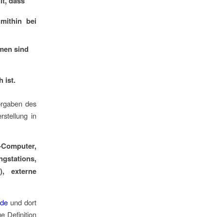
t, dass
mithin bei
hmen sind
 ist.
orgaben des
stellung in
-Computer,
ngstations,
), externe
.de
und dort
e Definition