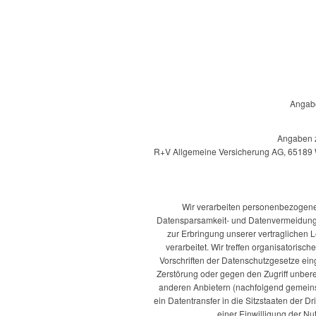
Angabe
Angaben zu
R+V Allgemeine Versicherung AG, 65189 Wi
Wir verarbeiten personenbezogene
Datensparsamkeit- und Datenvermeidung. 
zur Erbringung unserer vertraglichen L
verarbeitet. Wir treffen organisatoris
Vorschriften der Datenschutzgesetze ein
Zerstörung oder gegen den Zugriff unber
anderen Anbietern (nachfolgend gemeinsa
ein Datentransfer in die Sitzstaaten der Dr
einer Einwilligung der Nu