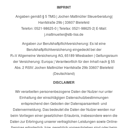
IMPRINT
Angaben gemäß § 5 TMG | Jochen Mattmüller Steuerberatung|
Hanfstraße 29b | 33607 Bielefeld
Telefon: 0521-98625-0 | Telefax: 0521-98625-2| E-Mail:
j.mattmueller@stb-liss.de
Angaben zur Berufshaftpflichtversicherung: Es ist eine
Berufshaftpflichtversicherung eingedeckt bei der
R+V Allgemeine Versicherung AG, 65189 Wiesbaden | Geltungsraum
der Versicherung: Europa | Verantwortlich für den Inhalt nach § 55
Abs. 2 RStV: Jochen Mattmüller Hanfstraße 29b 33607 Bielefeld
(Deutschland)
DISCLAIMER
Wir verarbeiten personenbezogene Daten der Nutzer nur unter
Einhaltung der einschlägigen Datenschutzbestimmungen
entsprechend den Geboten der Datensparsamkeit- und
Datenvermeidung. Das bedeutet die Daten der Nutzer werden nur
beim Vorliegen einer gesetzlichen Erlaubnis, insbesondere wenn die
Daten zur Erbringung unserer vertraglichen Leistungen sowie Online-
Services erforderlich, bzw. gesetzlich vorgeschrieben sind oder beim