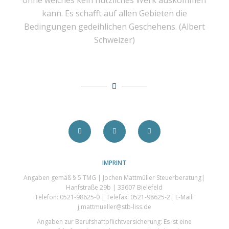
ohne welches kein nützliches Werk auskommen
kann. Es schafft auf allen Gebieten die
Bedingungen gedeihlichen Geschehens. (Albert
Schweizer)
IMPRINT
Angaben gemäß § 5 TMG | Jochen Mattmüller Steuerberatung|
Hanfstraße 29b | 33607 Bielefeld
Telefon: 0521-98625-0 | Telefax: 0521-98625-2| E-Mail:
j.mattmueller@stb-liss.de
Angaben zur Berufshaftpflichtversicherung: Es ist eine