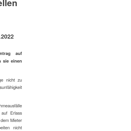
ellen
.2022
ntrag auf
nn
sie einen
ge nicht zu
unfähigkeit
hmeausfälle
 auf Erlass
r dem Mieter
iten nicht