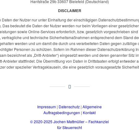
Hanfstraße 29b 33607 Bielefeld (Deutschland)
DISCLAIMER
 Daten der Nutzer nur unter Einhaltung der einschlägigen Datenschutzbestimmu
Das bedeutet die Daten der Nutzer werden nur beim Vorliegen einer gesetzliche
eistungen sowie Online-Services erforderlich, bzw. gesetzlich vorgeschrieben sind
che, vertragliche und technische Sicherheitsmaßnahmen entsprechend dem Stand der 
gehalten werden und um damit die durch uns verarbeiteten Daten gegen zufällige od
echtigter Personen zu schützen. Sofern im Rahmen dieser Datenschutzerklärung Inh
m bezeichnet als „Dritt-Anbieter“) eingesetzt werden und deren genannter Sitz im
itt-Anbieter stattfindet. Die Übermittlung von Daten in Drittstaaten erfolgt entweder
tzer oder spezieller Vertragsklauseln, die eine gesetzlich vorausgesetzte Sicherhei
Impressum
|
Datenschutz
|
Allgemeine
Auftragsbedingungen
|
Kontakt
© 2020-2025 Jochen Mattmüller – Fachkanzlei
für Steuerrecht