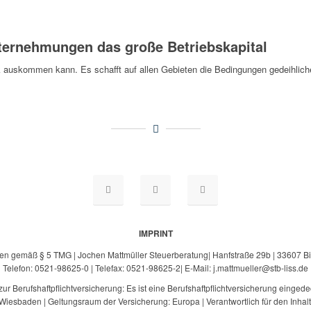
Unternehmungen das große Betriebskapital
 auskommen kann. Es schafft auf allen Gebieten die Bedingungen gedeihlic
IMPRINT
n gemäß § 5 TMG | Jochen Mattmüller Steuerberatung| Hanfstraße 29b | 33607 Bi
Telefon: 0521-98625-0 | Telefax: 0521-98625-2| E-Mail: j.mattmueller@stb-liss.de
r Berufshaftpflichtversicherung: Es ist eine Berufshaftpflichtversicherung eingede
esbaden | Geltungsraum der Versicherung: Europa | Verantwortlich für den Inhalt