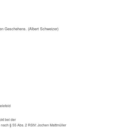
hen Geschehens. (Albert Schweizer)
elefeld
ckt bei der
 nach § 55 Abs. 2 RStV: Jochen Mattmüller