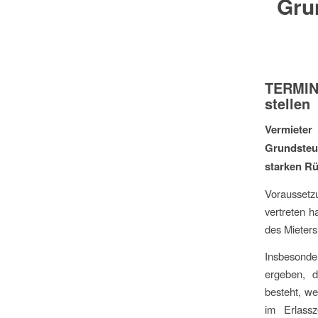
Grun
TERMINS
stellen
Vermiete
Grundsteu
starken Rü
Voraussetz
vertreten 
des Mieter
Insbesonde
ergeben, d
besteht, we
im Erlass