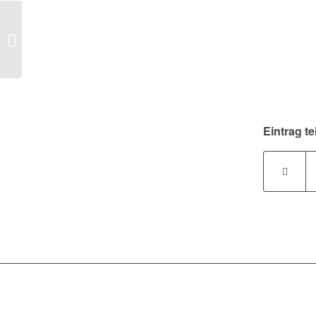
TERMINSACHE:
Künstlersozialabgabe
bis 31.3.2022 anmelden
Eintrag te