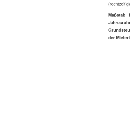
(rechtzeiti
Maßstab f
Jahresroh
Grundsteue
der Mieter