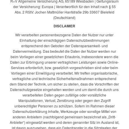
R+V Allgemeine Versicherung AG, 65189 Wiesbaden | Geltungsraum
der Versicherung: Europa | Verantwortlich für den Inhalt nach § 55
Abs. 2 RStV: Jochen Mattmüller Hanfstraße 29b 33607 Bielefeld
(Deutschland)
DISCLAIMER
Wir verarbeiten personenbezogene Daten der Nutzer nur unter
Einhaltung der einschlägigen Datenschutzbestimmungen
entsprechend den Geboten der Datensparsamkeit- und
Datenvermeidung. Das bedeutet die Daten der Nutzer werden nur
beim Vorliegen einer gesetzlichen Erlaubnis, insbesondere wenn die
Daten zur Erbringung unserer vertraglichen Leistungen sowie Online-
Services erforderlich, bzw. gesetzlich vorgeschrieben sind oder beim
Vorliegen einer Einwilligung verarbeitet. Wir treffen organisatorische,
vertragliche und technische Sicherheitsmaßnahmen entsprechend
dem Stand der Technik, um sicher zu stellen, dass die Vorschriften der
Datenschutzgesetze eingehalten werden und um damit die durch uns
verarbeiteten Daten gegen zufällige oder vorsätzliche
Manipulationen, Verlust, Zerstörung oder gegen den Zugriff
unberechtigter Personen zu schützen. Sofern im Rahmen dieser
Datenschutzerklärung Inhalte, Werkzeuge oder sonstige Mittel von
anderen Anbietern (nachfolgend gemeinsam bezeichnet als „Dritt-
Anbieter“) eingesetzt werden und deren genannter Sitz im Ausland ist,
ist davon auszugehen, dass ein Datentransfer in die Sitzstaaten der